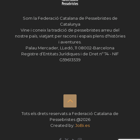
Som la Federació Catalana de Pessebristes de
Catalunya
Vine i coneix la tradició de pessebristes arreu del
nostre país, viatjant per racons i espais plens d'històries
i aventures.
Palau Mercader, LLedó, 11 08002-Barcelona
Registre d’Entitats Jurídiques i de Dret nº 74 - NIF
G59613539
Tots els drets reservats a Federació Catalana de
Pessebristes @2026
Created by:
JoBi.es