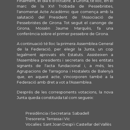
Finalment, el dia 6 d'octubre, a Girona, té lloc, en el
marc de la XVI Trobada de Pessebristes,
l'anomenat Acte Acadèmic que comença amb la
salutació del President de l'Associació de
Pessebristes de Girona. Tot seguit el canonge de
Girona, Mossèn Jaume Marquès, fa una
conferència sobre el primer pessebre de Girona.
A continuació té lloc la primera Assemblea General
de la Federació, per elegir la Junta, un cop
legalment aprovats els Estatuts. Assisteixen a
l'Assemblea presidents i secretaris de les entitats
signants de l'acta fundacional i, a més, les
Agrupacions de Tarragona i Hostalets de Balenyà
que, en aquest acte, s'incorporen també a la
Federació amb dret a vot a l'Assemblea.
Després de les corresponents votacions, la nova
Junta queda constituïda tal com segueix:
Presidència i Secretaria: Sabadell
Tresoreria: Terrassa i Vic
Vocalíes: Sant Joan Despí i Castellar del Vallès