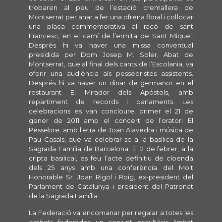
trobaren al peu de l’estació cremallera de
Montserrat per anar a fer una ofrena floral i col·locar
una placa commemorativa al racó de sant
Francesc, en el camí de l’ermita de Sant Miquel.
Després hi va haver una missa conventual
presidida per Dom Josep M. Soler, Abat de
Montserrat, que al final dels cants de l’Escolania, va
oferir una audiència als pessebristes assistents.
Després hi va haver un dinar de germanor en el
restaurant El Mirador dels Apòstols, amb
repartiment de records i parlaments. Les
celebracions es van concloure, primer el 21 de
gener de 2011 amb el concert de l’oratori El
Pessebre, amb lletra de Joan Alavedra i música de
Pau Casals, que va celebrar-se a la basílica de la
Sagrada Família de Barcelona. El 2 de febrer, a la
cripta basilical, es feu l’acte definitiu de cloenda
dels 25 anys amb una conferència del Molt
Honorable Sr. Joan Rigol i Roig, ex-president del
Parlament de Catalunya i president del Patronat
de la Sagrada Família.
La Federació va encomanar per regalar a totes les
entitats federades un conjunt escultòric limitat