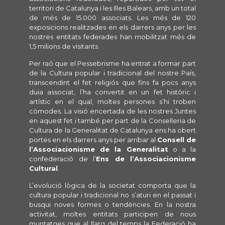
territori de Catalunya i les Illes Balears, amb un total
de més de 15.000 associats. Les més de 120
exposicions realitzades en els darrers anys per les
nostres entitats federades han mobilitzat més de
1,5 milions de visitants.
Per raó que el Pessebrisme ha entrat a formar part
de la Cultura popular i tradicional del nostre País,
transcendint el fet religiós que fins fa pocs anys
duia associat, l’ha convertit en un fet històric i
artístic en el qual, moltes persones s’hi troben
còmodes. La visió encertada de les nostres Juntes
en aquest fet i també per part de la Conselleria de
Cultura de la Generalitat de Catalunya ens ha obert
portes en els darrers anys per arribar al
Consell de
l’Associacionisme de la Generalitat
o a la
confederació de l’
Ens de l’Associacionisme
Cultural
.
L’evolució lògica de la societat comporta que la
cultura popular i tradicional no s’aturi en el passat i
busqui noves formes o tendències. En la nostra
activitat, moltes entitats participen de nous
muntatges que al llarg del temps la Federació ha