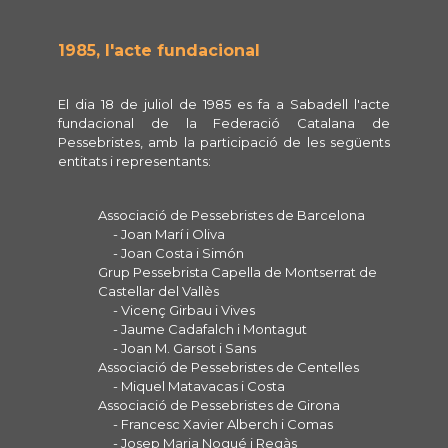
1985, l'acte fundacional
El dia 18 de juliol de 1985 es fa a Sabadell l'acte
fundacional de la Federació Catalana de
Pessebristes, amb la participació de les següents
entitats i representants:
Associació de Pessebristes de Barcelona
- Joan Marí i Oliva
- Joan Costa i Simón
Grup Pessebrista Capella de Montserrat de
Castellar del Vallès
- Vicenç Girbau i Vives
- Jaume Cadafalch i Montagut
- Joan M. Garsot i Sans
Associació de Pessebristes de Centelles
- Miquel Matavacas i Costa
Associació de Pessebristes de Girona
- Francesc Xavier Alberch i Comas
- Josep Maria Nogué i Regàs