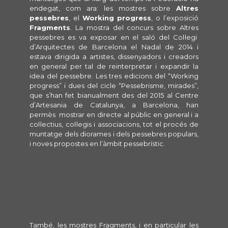
endegat, com ara: les mostres sobre
Altres
pessebres
, el
Working progress
, o l’exposició
Fragments
. La mostra del concurs sobre Altres
pessebres es va exposar en el saló del Col·legi
d’Arquitectes de Barcelona el Nadal de 2014 i
estava dirigida a artistes, dissenyadors i creadors
en general per tal de reinterpretar i expandir la
idea del pessebre. Les tres edicions del “Working
progress” i dues del cicle “Pessebrisme, mirades”,
que s’han fet bianualment des del 2015 al Centre
d’Artesania de Catalunya, a Barcelona, han
permès mostrar en directe al públic en general i a
col·lectius, col·legis i associacions, tot el procés de
muntatge dels diorames i dels pessebres populars,
i noves propostes en l’àmbit pessebrístic.
També, les mostres Fragments, i en particular les