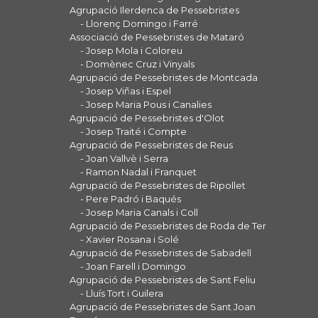
Agrupació Ilerdenca de Pessebristes
- Llorenç Domingo i Farré
Associació de Pessebristes de Mataró
- Josep Mola i Coloreu
- Domènec Cruz i Vinyals
Agrupació de Pessebristes de Montcada
- Josep Viñas i Espel
- Josep Maria Pous i Canalies
Agrupació de Pessebristes d'Olot
- Josep Traité i Compte
Agrupació de Pessebristes de Reus
- Joan Vallvè i Serra
- Ramon Nadal i Franquet
Agrupació de Pessebristes de Ripollet
- Pere Padró i Baqués
- Josep Maria Canals i Coll
Agrupació de Pessebristes de Roda de Ter
- Xavier Rosana i Solé
Agrupació de Pessebristes de Sabadell
- Joan Farell i Domingo
Agrupació de Pessebristes de Sant Feliu
- Lluís Tort i Guilera
Agrupació de Pessebristes de Sant Joan