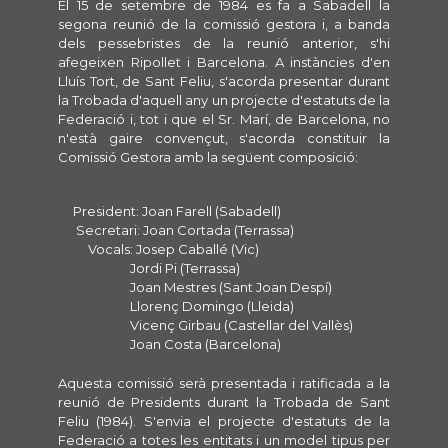
El 15 de setembre de 1984 es fa a Sabadell la
segona reunió de la comissió gestora i, a banda
dels pessebristes de la reunió anterior, s'hi
afegeixen Ripollet i Barcelona. A instàncies d'en
Lluís Tort, de Sant Feliu, s'acorda presentar durant
la Trobada d'aquell any un projecte d'estatuts de la
Federació i, tot i que el Sr. Marí, de Barcelona, no
n'està gaire convençut, s'acorda constituir la
Comissió Gestora amb la següent composició:
President: Joan Farell (Sabadell)
Secretari: Joan Cortada (Terrassa)
Vocals: Josep Caballé (Vic)
Jordi Pi (Terrassa)
Joan Mestres (Sant Joan Despí)
Llorenç Domingo (Lleida)
Vicenç Girbau (Castellar del Vallès)
Joan Costa (Barcelona)
Aquesta comissió serà presentada i ratificada a la
reunió de Presidents durant la Trobada de Sant
Feliu (1984). S'envia el projecte d'estatuts de la
Federació a totes les entitats i un model tipus per