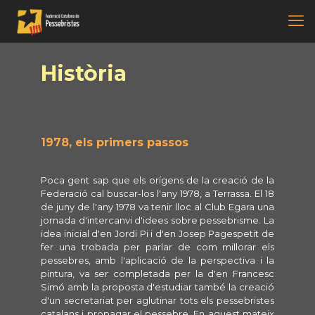
Història
1978, els primers passos
Poca gent sap que els orígens de la creació de la
Federació cal buscar-los l'any 1978, a Terrassa. El 18
de juny de l'any 1978 va tenir lloc al Club Egara una
jornada d'intercanvi d'idees sobre pessebrisme. La
idea inicial d'en Jordi Pi i d'en Josep Pagespetit de
fer una trobada per parlar de com millorar els
pessebres, amb l'aplicació de la perspectiva i la
pintura, va ser completada per la d'en Francesc
Simó amb la proposta d'estudiar també la creació
d'un secretariat per aglutinar tots els pessebristes
catalans i propagar el pessebre. En aquest mateix