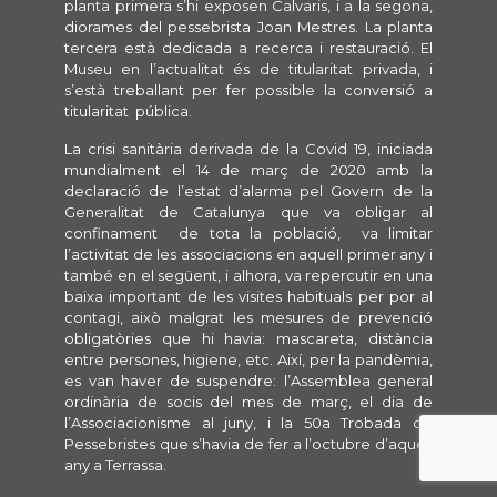
planta primera s’hi exposen Calvaris, i a la segona,
diorames del pessebrista Joan Mestres. La planta
tercera està dedicada a recerca i restauració. El
Museu en l’actualitat és de titularitat privada, i
s’està treballant per fer possible la conversió a
titularitat pública.
La crisi sanitària derivada de la Covid 19, iniciada
mundialment el 14 de març de 2020 amb la
declaració de l’estat d’alarma pel Govern de la
Generalitat de Catalunya que va obligar al
confinament de tota la població, va limitar
l’activitat de les associacions en aquell primer any i
també en el següent, i alhora, va repercutir en una
baixa important de les visites habituals per por al
contagi, això malgrat les mesures de prevenció
obligatòries que hi havia: mascareta, distància
entre persones, higiene, etc. Així, per la pandèmia,
es van haver de suspendre: l’Assemblea general
ordinària de socis del mes de març, el dia de
l’Associacionisme al juny, i la 50a Trobada de
Pessebristes que s’havia de fer a l’octubre d’aquell
any a Terrassa.