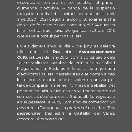
excepcions, sempre es sol celebrar el primer
diumenge d’octubre. A banda de la suspensió
obligatòria pels fets sanitaris excepcionals dels
anys 2020 i 2021 degut a la Covid 19, solament s’ha
deixat de fer en dues ocasions: una, el 1974 quan va
fallar l’entitat que l’havia d’organitzar, i altra, el 2013
que es va substituir per uns Tallers.
En els darrers anys, el dia 4 de juny es celebra
oficialment el
Dia de l’Associacionisme
Cultural
. Des de l’any 2015 i com a continuació dels
Tallers realitzats l’octubre del 2013 a Palau-Solità i
Plegamans, la Federació Impulsa una jornada
d’activitats i tallers pessebristes que porten a cap
les diferents entitats que els volen organitzar per
tal de compartir maneres i formes de treballar l’Art
pessebrista. Així a Manresa es va tractar sobre
La
composició de diorames
; a Sabadell,
La Vegetació
en el pessebre
; a Rubí,
Com s’ha de començar un
pessebre
; a Tarragona,
La pintura al pessebre
.
Tres
pessebristes, tres estils
; a Castellar del Vallés,
Pessebres fets obra d’art
.