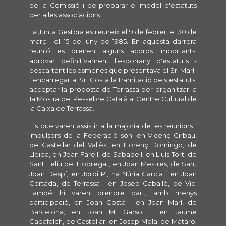
de la Comissió i de preparar el model d'estatuts
per a les associacions.
La Junta Gestora es reuneix el 9 de febrer, el 30 de
març i el 15 de juny de 1985. En aquesta darrera
reunió es prenen alguns acords importants:
aprovar definitivament l'esborrany d'estatuts -
descartant les esmenes que presentava el Sr. Marí-
i encarregar al Sr. Costa la tramitació dels estatuts,
acceptar la proposta de Terrassa per organitzar la
1a Mostra del Pessebre Català al Centre Cultural de
la Caixa de Terrassa.
Els que varen assistir a la majoria de les reunions i
impulsors de la Federació són: en Vicenç Girbau,
de Castellar del Vallès, en Llorenç Domingo, de
Lleida, en Joan Farell, de Sabadell, en Lluís Tort, de
Sant Feliu del Llobregat, en Joan Mestres, de Sant
Joan Despí, en Jordi Pi, na Núria Garcia i en Joan
Cortada, de Terrassa i en Josep Caballé, de Vic.
També hi varen prendre part, amb menys
participació, en Joan Costa i en Joan Marí, de
Barcelona, en Joan M. Garsot i en Jaume
Cadafalch, de Castellar, en Josep Mola, de Mataró,