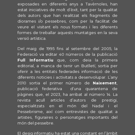
exposades en diferents anys a Tavèrnoles, han
estat iniciatives de molt d’èxit, tant per la qualitat
dels autors que han realitzat els fragments de
diorames i/o pessebres, com per la facilitat de
veure el visitant els nous formats i les diferents
formes de treballar aquests muntatges en la seva
versió artística.
Del maig de 1995 fins al setembre del 2005, la
Federació va editar 40 números de la publicació
Full Informatiu
que, com deia la primera
editorial, a manca de tenir un Butlletí, sortia per
oferir a les entitats federades informació de les
diferents noticies i activitats a desenvolupar. L’any
2010 sortia el primer número de
Naixement
,
publicació federativa d’una quarantena de
pàgines que, el 2023, ha arribat al número 14. La
revista acull articles d’autors de prestigi,
especialitzats en el món del Nadal i el
Pessebrisme, així com entrevistes de qualitat a
artistes, figuraires o personatges importants del
món del pessebre.
El desig informatiu ha estat una constant en l’àmbit