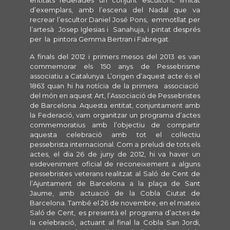
d’exemplars, amb l’escena del Nadal que va
recrear l’escultor Daniel José Pons, emmotllat per
l’artesà Josep Iglesias i Sanahuja, i pintat després
per la pintora Gemma Bertran i Fabregat.
A finals del 2012 i primers mesos del 2013 es van
commemorar els 150 anys de Pessebrisme
associatiu a Catalunya. L’origen d’aquest acte és el
1863 quan hi ha notícia de la primera associació
del món en aquest Art, l’Associació de Pessebristes
de Barcelona. Aquesta entitat, conjuntament amb
la Federació, vam organitzar un programa d’actes
commemoratius amb l’objectiu de compartir
aquesta celebració amb tot el col·lectiu
pessebrista internacional. Com a preludi de tots els
actes, el dia 26 de juny de 2012, hi va haver un
esdeveniment oficial de reconeixement a alguns
pessebristes veterans realitzat al Saló de Cent de
l’Ajuntament de Barcelona a la plaça de Sant
Jaume, amb actuació de la Cobla Ciutat de
Barcelona. També el 26 de novembre, en el mateix
Saló de Cent, es presentà el programa d’actes de
la celebració, actuant al final la Cobla San Jordi,