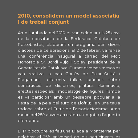
2010, consolidem un model associatiu
i de treball conjunt
Amb l’arribada del 2010 es van celebrar els 25 anys
de la constitució de la Federació Catalana de
Pessebristes, elaborant un programa ben divers
d’actes i de celebracions. El 2 de febrer, va fer-se
una conferència inaugural a càrrec del Molt
Honorable Sr. Jordi Pujol i Soley, president de la
Generalitat de Catalunya. Durant diversos mesos es
van realitzar a can Cortès de Palau-Solità i
Plegamans, diferents tallers pràctics sobre
construcció de diorames, pintura, il·luminació,
efectes especials i modelatge de figures. També
es va participar amb un pessebre popular a la
Festa de la pela del suro de Llofriu; i en una taula
rodona sobre el Futur de l’associacionisme. Amb
motiu del 25è aniversari es feu un logotip d’aquesta
efemèride.
El 17 d’octubre es feu una Diada a Montserrat per
celebrar el 25è aniversari on els participants es