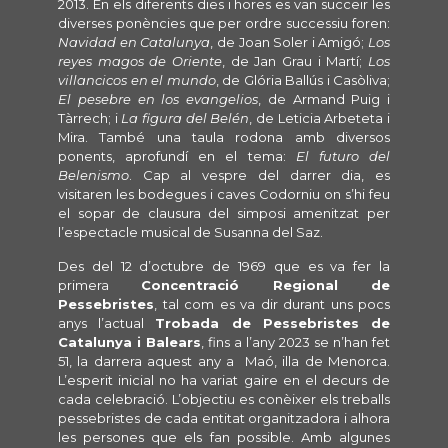
2013. En els diferents dies i hores es van succeir les
diverses ponències que per ordre successiu foren:
Navidad en Catalunya
, de Joan Soler i Amigó;
Los
reyes magos de Oriente
, de Jan Grau i Martí;
Los
villancicos en el mundo
, de Glória Ballús i Casòliva;
El pesebre en los evangelios
, de Armand Puig i
Tàrrech; i
La figura del Belén
, de Leticia Arbeteta i
Mira. També una taula rodona amb diversos
ponents, aprofundí en el tema:
El futuro del
Belenismo
. Cap al vespre del darrer dia, es
visitaren les bodegues i caves Codorniu on s’hi feu
el sopar de clausura del simposi amenitzat per
l’espectacle musical de Susanna del Saz.
Des del 12 d’octubre de 1969 que es va fer la
primera
Concentració Regional de
Pessebristes
, tal com es va dir durant uns pocs
anys l’actual
Trobada de Pessebristes de
Catalunya i Balears
, fins a l’any 2023 se n’han fet
51, la darrera aquest any a Maó, illa de Menorca.
L’esperit inicial no ha variat gaire en el decurs de
cada celebració. L’objectiu es conèixer els treballs
pessebristes de cada entitat organitzadora i alhora
les persones que els fan possible. Amb algunes