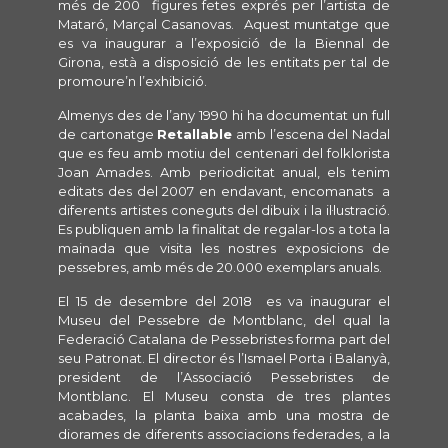
més de 200 figures fetes exprés per l’artista de
Mataró, Marçal Casanovas. Aquest muntatge que
es va inaugurar a l’exposició de la Biennal de
Girona, està a disposició de les entitats per tal de
promoure’n l’exhibició.
Almenys des de l’any 1990 hi ha documentat un full
de cartonatge
Retallable
amb l’escena del Nadal
que es feu amb motiu del centenari del folklorista
Joan Amades. Amb periodicitat anual, els tenim
editats des del 2007 en endavant, encomanats a
diferents artistes coneguts del dibuix i la il·lustració.
Es publiquen amb la finalitat de regalar-los a tota la
mainada que visita les nostres exposicions de
pessebres, amb més de 20.000 exemplars anuals.
El 15 de desembre del 2018 es va inaugurar el
Museu del Pessebre de Montblanc, del qual la
Federació Catalana de Pessebristes forma part del
seu Patronat. El director és l’Ismael Porta i Balanyà,
president de l’Associació Pessebristes de
Montblanc. El Museu consta de tres plantes
acabades, la planta baixa amb una mostra de
diorames de diferents associacions federades, a la