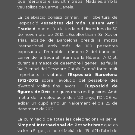
que interpretà el seu últim treball Nadales, amb la
veu solista de Carme Canela.
La celebració consistí primer, en l’obertura de
l’exposició
Pessebres del món. Cultura Art i
Tradició
, que es feu la tarda del divendres dia 30
de novembre de 2012. L’Excel·lentíssim Sr. Xavier
Trias, alcalde de Barcelona presidí la mostra
internacional amb més de 100 pessebres
exposada a l’immoble número 2 del barceloní
carrer de la Seca al Barri de la Ribera. A Olot,
durant els mesos de desembre i gener, es feu la
14a Biennal del Pessebre Català. També foren molt
importants i visitades l’
Exposició Barcelona
1912-2012
sobre l’evolució del pessebre des
d’Antoni Moliné fins llavors i l’
Exposició de
figures de Reis
, de grans mestres figuraires. Amb
motiu de la celebració dels 150 anys, l’ONCE va
editar un cupó amb un Naixement el dia 25 de
desembre de 2012.
La culminació de totes les celebracions va ser el
Simposi Internacional de Pessebrisme
que es
va fer a Sitges, a l’hotel Meliá, del 19 al 21 d’abril de