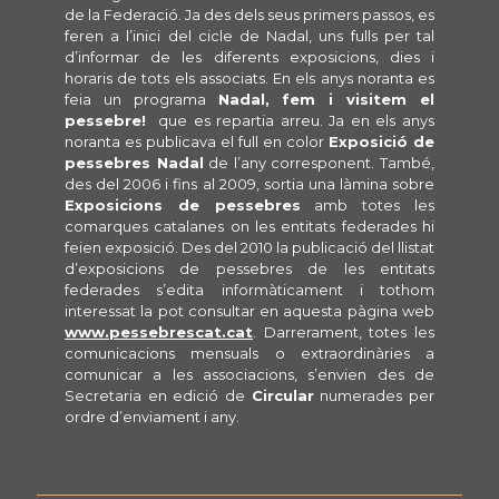
de la Federació. Ja des dels seus primers passos, es
feren a l’inici del cicle de Nadal, uns fulls per tal
d’informar de les diferents exposicions, dies i
horaris de tots els associats. En els anys noranta es
feia un programa
Nadal, fem i visitem el
pessebre!
que es repartia arreu. Ja en els anys
noranta es publicava el full en color
Exposició de
pessebres Nadal
de l’any corresponent. També,
des del 2006 i fins al 2009, sortia una làmina sobre
Exposicions de pessebres
amb totes les
comarques catalanes on les entitats federades hi
feien exposició. Des del 2010 la publicació del llistat
d’exposicions de pessebres de les entitats
federades s’edita informàticament i tothom
interessat la pot consultar en aquesta pàgina web
www.pessebrescat.cat
. Darrerament, totes les
comunicacions mensuals o extraordinàries a
comunicar a les associacions, s’envien des de
Secretaria en edició de
Circular
numerades per
ordre d’enviament i any.