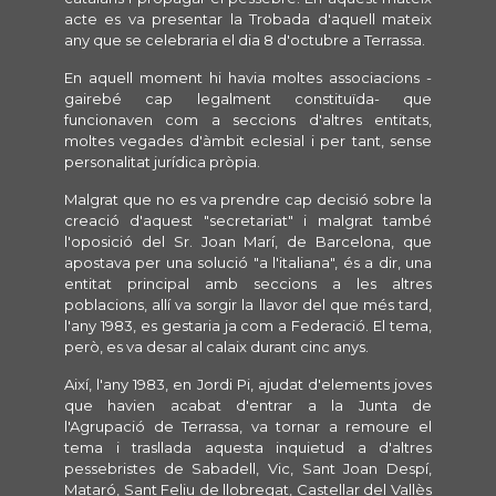
acte es va presentar la Trobada d'aquell mateix
any que se celebraria el dia 8 d'octubre a Terrassa.
En aquell moment hi havia moltes associacions -
gairebé cap legalment constituïda- que
funcionaven com a seccions d'altres entitats,
moltes vegades d'àmbit eclesial i per tant, sense
personalitat jurídica pròpia.
Malgrat que no es va prendre cap decisió sobre la
creació d'aquest "secretariat" i malgrat també
l'oposició del Sr. Joan Marí, de Barcelona, que
apostava per una solució "a l'italiana", és a dir, una
entitat principal amb seccions a les altres
poblacions, allí va sorgir la llavor del que més tard,
l'any 1983, es gestaria ja com a Federació. El tema,
però, es va desar al calaix durant cinc anys.
Així, l'any 1983, en Jordi Pi, ajudat d'elements joves
que havien acabat d'entrar a la Junta de
l'Agrupació de Terrassa, va tornar a remoure el
tema i trasllada aquesta inquietud a d'altres
pessebristes de Sabadell, Vic, Sant Joan Despí,
Mataró, Sant Feliu de llobregat, Castellar del Vallès