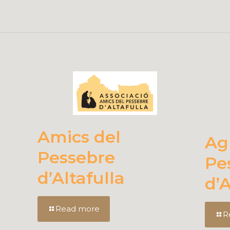
Amics del
Ag
Pessebre
Pe
d’Altafulla
d’
Read more
R