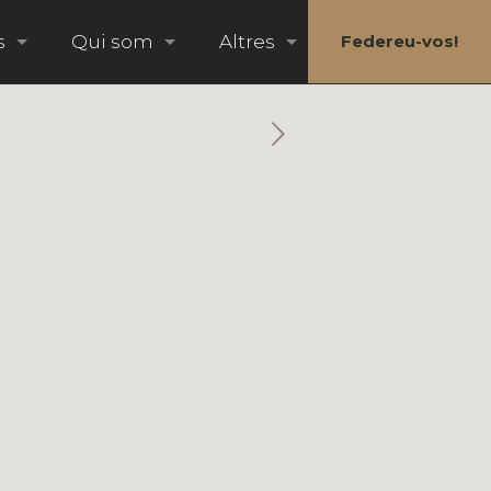
s
Qui som
Altres
Federeu-vos!