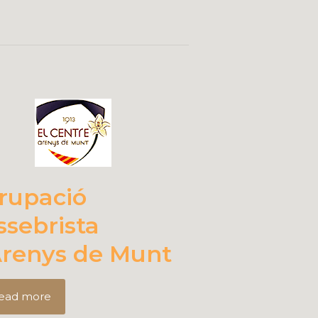
rupació
ssebrista
Arenys de Munt
ead more