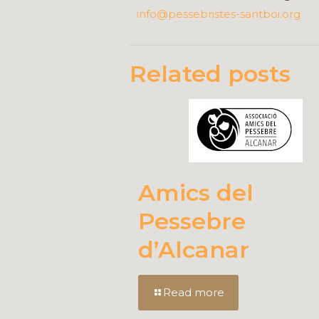
info@pessebristes-santboi.org
Related posts
Amics del
Pessebre
d’Alcanar
Read more