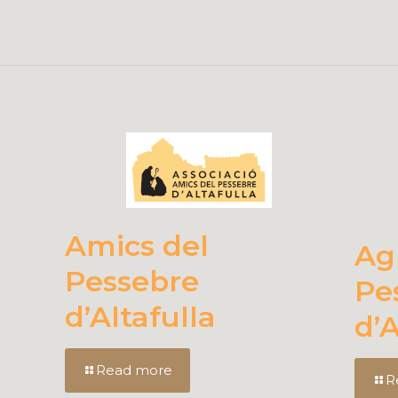
Amics del
Ag
Pessebre
Pe
d’Altafulla
d’
Read more
R