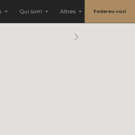
s
Qui som
Altres
Federeu-vos!