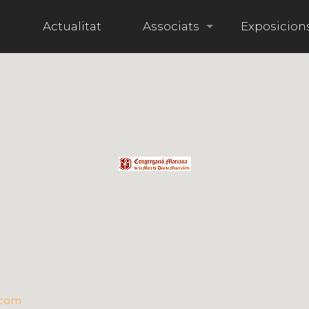
i
Actualitat
Associats
Exposicion
com