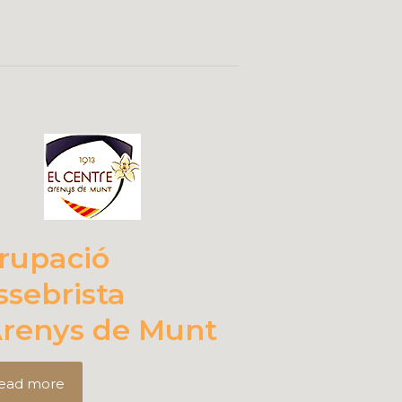
rupació
ssebrista
Arenys de Munt
ead more