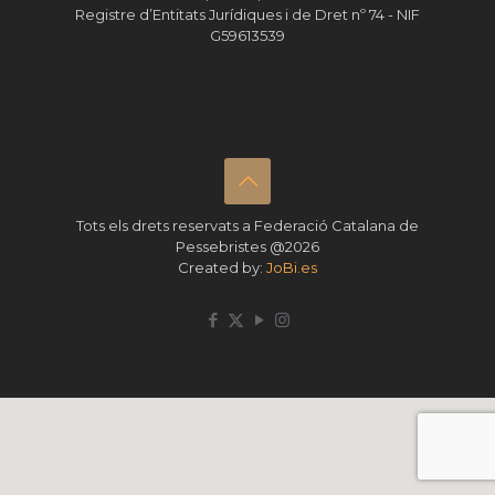
Registre d’Entitats Jurídiques i de Dret nº 74 - NIF
G59613539
Tots els drets reservats a Federació Catalana de
Pessebristes @2026
Created by:
JoBi.es