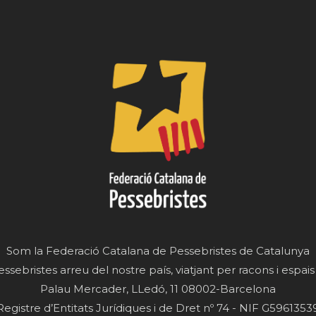
Som la Federació Catalana de Pessebristes de Catalunya
essebristes arreu del nostre país, viatjant per racons i espais
Palau Mercader, LLedó, 11 08002-Barcelona
Registre d’Entitats Jurídiques i de Dret nº 74 - NIF G5961353