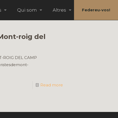
s
Qui som
Altres
Federeu-vos!
Mont-roig del
ONT-ROIG DEL CAMP
ristesdemont-
Read more