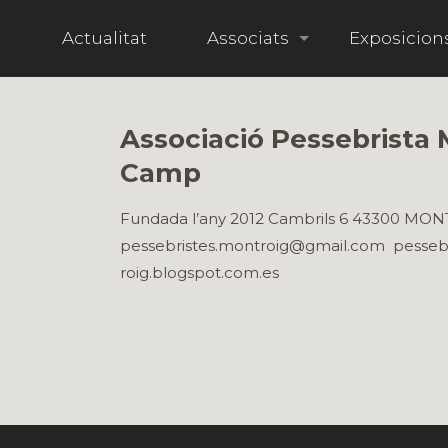
i
Actualitat
Associats
Exposicion
Associació Pessebrista 
Camp
Fundada l’any 2012 Cambrils 6 43300 M
pessebristes.montroig@gmail.com pesseb
roig.blogspot.com.es