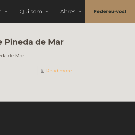
s
Qui som
Altres
Federeu-vos!
e Pineda de Mar
neda de Mar
Read more