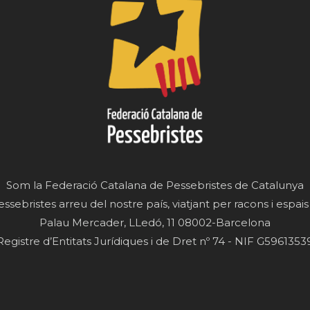
Som la Federació Catalana de Pessebristes de Catalunya
essebristes arreu del nostre país, viatjant per racons i espais
Palau Mercader, LLedó, 11 08002-Barcelona
Registre d’Entitats Jurídiques i de Dret nº 74 - NIF G5961353