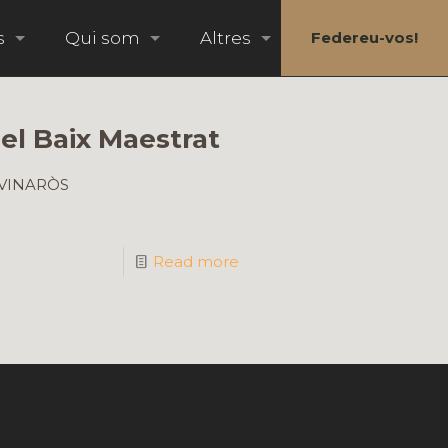
s
Qui som
Altres
Federeu-vos!
del Baix Maestrat
0 VINARÒS
Read more