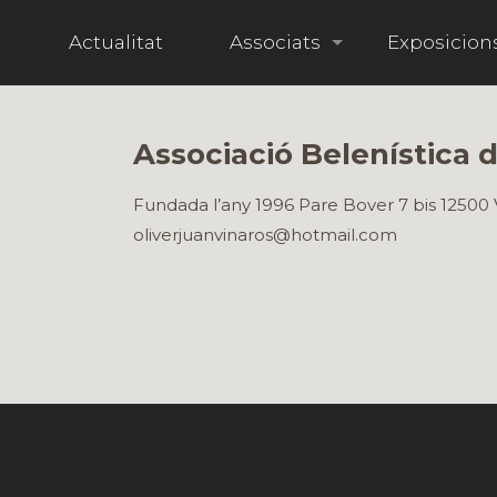
i
Actualitat
Associats
Exposicion
Associació Belenística 
Fundada l’any 1996 Pare Bover 7 bis 1250
oliverjuanvinaros@hotmail.com