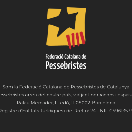
Som la Federació Catalana de Pessebristes de Catalunya
essebristes arreu del nostre país, viatjant per racons i espais
Palau Mercader, LLedó, 11 08002-Barcelona
Registre d’Entitats Jurídiques i de Dret nº 74 - NIF G5961353