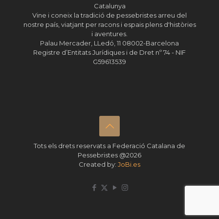
Catalunya
Vine i coneix la tradició de pessebristes arreu del
nostre país, viatjant per racons i espais plens d'històries
i aventures.
Palau Mercader, LLedó, 11 08002-Barcelona
Registre d’Entitats Jurídiques i de Dret nº 74 - NIF
G59613539
Tots els drets reservats a Federació Catalana de
Pessebristes @2026
Created by:
JoBi.es