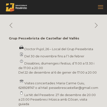
Grup Pessebrista de Castellar del Vallès
Doctor Pujol, 26 – Local del Grup Pessebrista
Del 30 de novembre fins a l’1 de febrer
Dissabtes, diumenges i festius, d’11.00 a 13.30 i
de 17.00 a 20.00
Del 22 de desembre al 6 de gener de 17.00 a 20.00
Visites concertades: Maria Carme Guiu,
626928747 o al Mail: pessebrescastellar@gmail.com
La Nit del Pessebre: 27 de desembre de 20.00
a 23.00 Pessebres i Música amb DJoan, visita
guiada