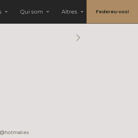
s
Qui som
Altres
Federeu-vos!
a@hotmail.es