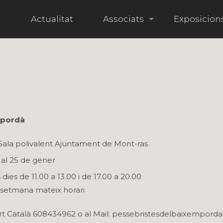
i
Actualitat
Associats
Exposicion
mpordà
 Sala polivalent Ajuntament de Mont-ras
al 25 de gener
 dies de 11.00 a 13.00 i de 17.00 a 20.00
 setmana mateix horari
ert Català 608434962 o al Mail: pessebristesdelbaixempord