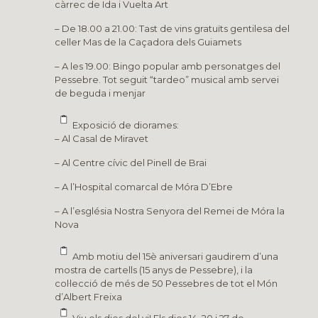
càrrec de Ida i Vuelta Art
– De 18.00 a 21.00: Tast de vins gratuïts gentilesa del
celler Mas de la Caçadora dels Guiamets
– A les 19.00: Bingo popular amb personatges del
Pessebre. Tot seguit “tardeo” musical amb servei
de beguda i menjar
Exposició de diorames:
– Al Casal de Miravet
– Al Centre cívic del Pinell de Brai
– A l’Hospital comarcal de Móra D’Ebre
– A l’església Nostra Senyora del Remei de Móra la
Nova
Amb motiu del 15è aniversari gaudirem d’una
mostra de cartells (15 anys de Pessebre), i la
col·lecció de més de 50 Pessebres de tot el Món
d’Albert Freixa