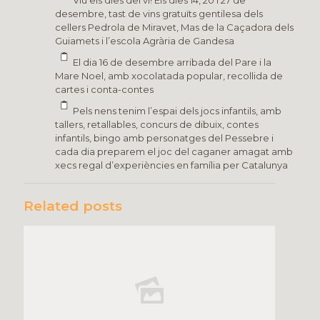
Viu els dies del vi! Els dies 14, 20 i 27 de
desembre, tast de vins gratuïts gentilesa dels
cellers Pedrola de Miravet, Mas de la Caçadora dels
Guiamets i l’escola Agrària de Gandesa
El dia 16 de desembre arribada del Pare i la
Mare Noel, amb xocolatada popular, recollida de
cartes i conta-contes
Pels nens tenim l’espai dels jocs infantils, amb
tallers, retallables, concurs de dibuix, contes
infantils, bingo amb personatges del Pessebre i
cada dia preparem el joc del caganer amagat amb
xecs regal d’experiències en família per Catalunya
Related posts