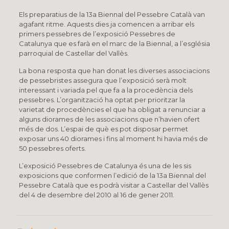
Els preparatius de la 13a Biennal del Pessebre Català van
agafant ritme. Aquests dies ja comencen a arribar els
primers pessebres de l’exposició Pessebres de
Catalunya que es farà en el marc de la Biennal, a l’església
parroquial de Castellar del Vallès.
La bona resposta que han donat les diverses associacions
de pessebristes assegura que l’exposició serà molt
interessant i variada pel que fa a la procedència dels
pessebres. L’organització ha optat per prioritzar la
varietat de procedències el que ha obligat a renunciar a
alguns diorames de les associacions que n’havien ofert
més de dos. L’espai de què es pot disposar permet
exposar uns 40 diorames i fins al moment hi havia més de
50 pessebres oferts.
L’exposició Pessebres de Catalunya és una de les sis
exposicions que conformen l’edició de la 13a Biennal del
Pessebre Català que es podrà visitar a Castellar del Vallès
del 4 de desembre del 2010 al 16 de gener 2011.