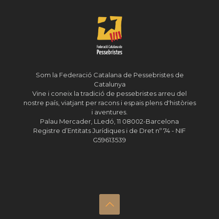
Som la Federació Catalana de Pessebristes de
Catalunya
Vine i coneix la tradició de pessebristes arreu del
nostre país, viatjant per racons i espais plens d'històries
i aventures.
Palau Mercader, LLedó, 11 08002-Barcelona
Registre d’Entitats Jurídiques i de Dret nº 74 - NIF
G59613539