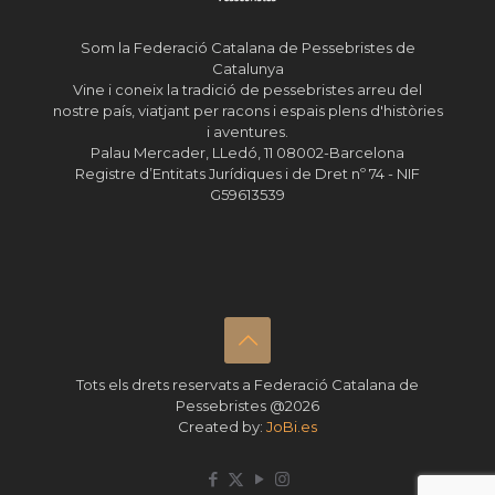
Som la Federació Catalana de Pessebristes de
Catalunya
Vine i coneix la tradició de pessebristes arreu del
nostre país, viatjant per racons i espais plens d'històries
i aventures.
Palau Mercader, LLedó, 11 08002-Barcelona
Registre d’Entitats Jurídiques i de Dret nº 74 - NIF
G59613539
Tots els drets reservats a Federació Catalana de
Pessebristes @2026
Created by:
JoBi.es