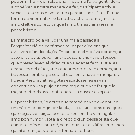
podem -i hem de- relacionar-nos amb l’altra gent i donar
a conèixer la nostra manera de fer, participant amb la
societat que ens envolta i no quedant-nos aïllats. És una
forma de «normalitzar» la nostra activitat barrejant-nos
amb d’altres col·lectius que fa molt més transversal el
pessebrisme.
La meteorologia va jugar una mala passada a
l’organització en confirmar-se les prediccions que
avisaven d’un dia plujós. Encara que el matí va començar
assolellat, aviat es van anar acostant uns núvols foscos
que presagiaven el xàfec que va acabar fent. Just a les
acaballes del dinar, unes quantes gotes van començar a
travessar l’ombratge sota el qual ens anàvem menjant la
fideuà. Però, aviat les gotes escadusseres es van
convertir en una pluja en tota regla que van fer que la
major part dels assistents anessin a buscar aixopluc.
Els pessebristes, i d’altres que també es van quedar, no
ens vàrem encongir per la pluja i sota uns bons paraigües
que regalaven aigua per tot arreu, ens ho vam agafar
amb bon humor i, sota la direcció d’un pessebrista que
canta i a més entona bé, vam aguantar el xàfec amb unes
quantes cançons que van fer riure tothom.