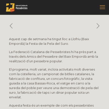
Aquest cap de setmana ha tingut lloc a Llofriu (Baix
Empordà) la Festa de la Pela del Suro.
La Federació Catalana de Pessebristes hi ha près part a
través dels Amics del Pessebre del Baix Empordà amb la
realització d’un pessebre popular.
El programa, molt variat, incloïa activitats molt diverses
com la cistelleria, un campionat de bitlles catalanes, la
fabricació de confitura, un concurs fotogràfic, la visita
guiada a la casa Bassas-Roca, el viatge en carro a la
sureda del poble per veure una demostració de pela del
suro, la fabricació de taps i un dinar popular sota un
envelat.
Aquesta festa és un exemple de com els pessebristes