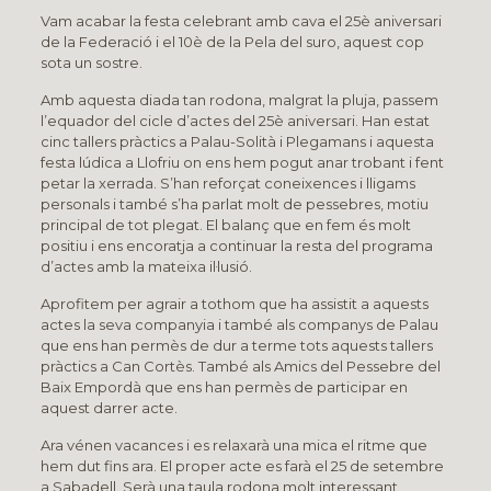
Vam acabar la festa celebrant amb cava el 25è aniversari
de la Federació i el 10è de la Pela del suro, aquest cop
sota un sostre.
Amb aquesta diada tan rodona, malgrat la pluja, passem
l’equador del cicle d’actes del 25è aniversari. Han estat
cinc tallers pràctics a Palau-Solità i Plegamans i aquesta
festa lúdica a Llofriu on ens hem pogut anar trobant i fent
petar la xerrada. S’han reforçat coneixences i lligams
personals i també s’ha parlat molt de pessebres, motiu
principal de tot plegat. El balanç que en fem és molt
positiu i ens encoratja a continuar la resta del programa
d’actes amb la mateixa il·lusió.
Aprofitem per agrair a tothom que ha assistit a aquests
actes la seva companyia i també als companys de Palau
que ens han permès de dur a terme tots aquests tallers
pràctics a Can Cortès. També als Amics del Pessebre del
Baix Empordà que ens han permès de participar en
aquest darrer acte.
Ara vénen vacances i es relaxarà una mica el ritme que
hem dut fins ara. El proper acte es farà el 25 de setembre
a Sabadell. Serà una taula rodona molt interessant