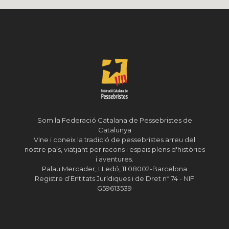
Som la Federació Catalana de Pessebristes de
Catalunya
Vine i coneix la tradició de pessebristes arreu del
nostre país, viatjant per racons i espais plens d'històries
i aventures.
Palau Mercader, LLedó, 11 08002-Barcelona
Registre d’Entitats Jurídiques i de Dret nº 74 - NIF
G59613539