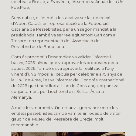
celebrat a Brezje, a Eslovènia, l’Assemblea Anual de la Un-
Foe.Prae,
Sens dubte, el fet més destacat va ser la reelecció
d’Albert Català, en representació de la Federació
Catalana de Pessebristes, per a un segon mandat a la
presidència. També va ser reelegit Antoni Garí com a
Tresorer en representació de l’Associació de
Pessebristes de Barcelona.
Com és preceptiu l’assemblea va validar l’informe i
balanç 2025, alhora que va aprovar les propostes per a
aquest 2026. També es va aprovar la realització l’any
vinent d’un Simposi a Txèquia per celebrar els 75 anys de
la Un-Foe-Prae, i es va informar del Congrés Internacional
de 2028 que tindrà lloc al Llac de Constança, organitzat
conjuntament per Liechtenstein, Suïssa, Àustria i
Alemanya.
A més dels moments d’intercanvi i germanor entre les
entitats pessebristes, també vam tenir l’ocasió de visitar i
gaudir del Museu del Pessebre de Brezje, molt
recomanable.