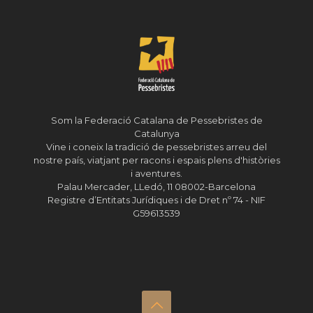
Som la Federació Catalana de Pessebristes de
Catalunya
Vine i coneix la tradició de pessebristes arreu del
nostre país, viatjant per racons i espais plens d'històries
i aventures.
Palau Mercader, LLedó, 11 08002-Barcelona
Registre d’Entitats Jurídiques i de Dret nº 74 - NIF
G59613539