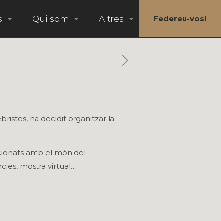
s
Qui som
Altres
Federeu-vos!
istes, ha decidit organitzar la
lacionats amb el món del
cies, mostra virtual…