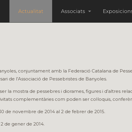
i
Actualitat
Associats
Exposicion
anyoles, conjuntament amb la Federació Catalana de Pessebr
ari de l’Associació de Pessebristes de Banyoles.
 ser la mostra de pessebres i diorames, figures i d’altres re
tivitats complementàries com poden ser col·loquis, conferèn
 30 de novembre de 2014 al 2 de febrer de 2015.
 12 de gener de 2014.