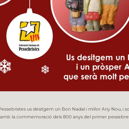
essebristes us desitgem un Bon Nadal i millor Any Nou, i s
 amb la commemoració dels 800 anys del primer pessebre a