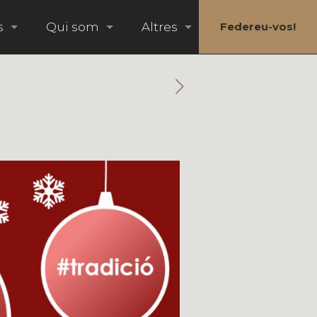
s
Qui som
Altres
Federeu-vos!