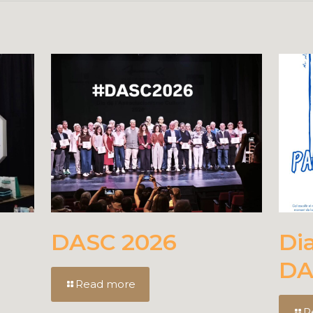
DASC 2026
Di
DA
Read more
R