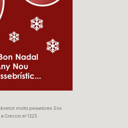
obretot molts pessebres. Ens
 Greccio el 1223.