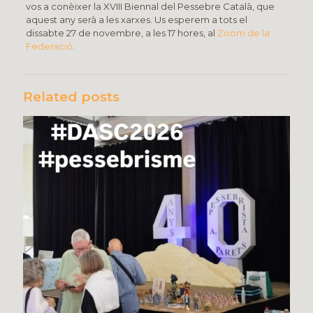
vos a conèixer la XVIII Biennal del Pessebre Català, que
aquest any serà a les xarxes. Us esperem a tots el
dissabte 27 de novembre, a les 17 hores, al
Zoom de la
Federació
.
Related posts