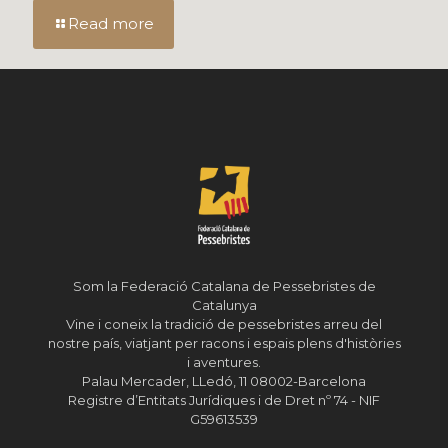
Read more
Som la Federació Catalana de Pessebristes de
Catalunya
Vine i coneix la tradició de pessebristes arreu del
nostre país, viatjant per racons i espais plens d'històries
i aventures.
Palau Mercader, LLedó, 11 08002-Barcelona
Registre d’Entitats Jurídiques i de Dret nº 74 - NIF
G59613539