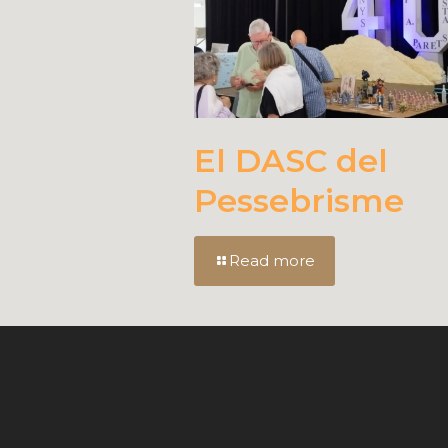
El DASC del
Pessebrisme
Read more