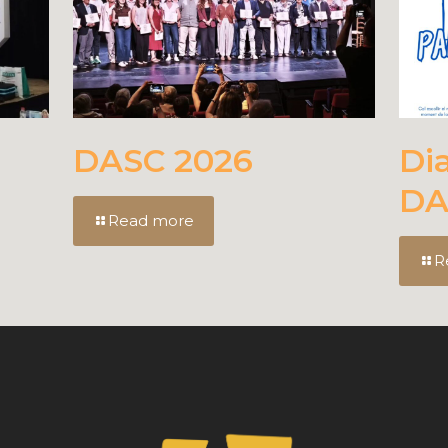
DASC 2026
Di
DA
Read more
R