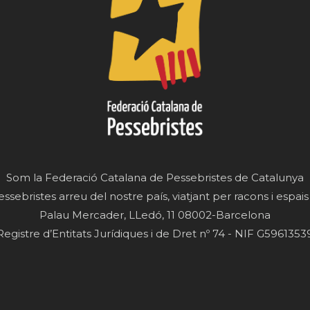
Som la Federació Catalana de Pessebristes de Catalunya
essebristes arreu del nostre país, viatjant per racons i espais
Palau Mercader, LLedó, 11 08002-Barcelona
Registre d’Entitats Jurídiques i de Dret nº 74 - NIF G5961353