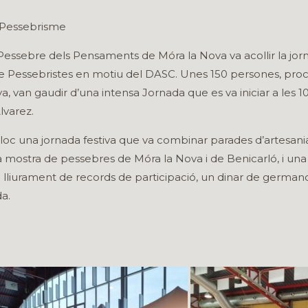
 Pessebrisme
l Pessebre dels Pensaments de Móra la Nova va acollir la jor
de Pessebristes en motiu del DASC. Unes 150 persones, pro
a, van gaudir d’una intensa Jornada que es va iniciar a les 
lvarez.
nir lloc una jornada festiva que va combinar parades d’artesani
a mostra de pessebres de Móra la Nova i de Benicarló, i una 
iurament de records de participació, un dinar de germanor
a.