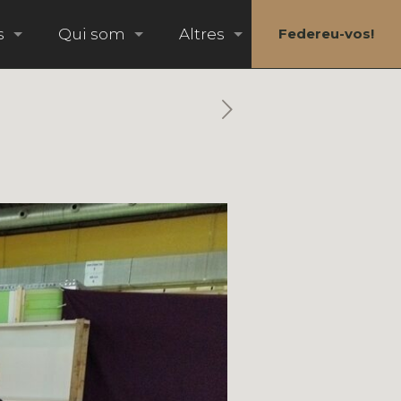
s
Qui som
Altres
Federeu-vos!