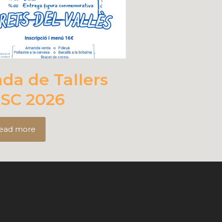
ada de Tallers
SC 2026
ead more