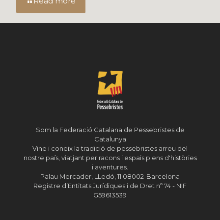
Read more
Som la Federació Catalana de Pessebristes de
Catalunya
Vine i coneix la tradició de pessebristes arreu del
nostre país, viatjant per racons i espais plens d'històries
i aventures.
Palau Mercader, LLedó, 11 08002-Barcelona
Registre d’Entitats Jurídiques i de Dret nº 74 - NIF
G59613539