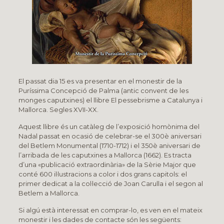
El passat dia 15 es va presentar en el monestir de la
Puríssima Concepció de Palma (antic convent de les
monges caputxines) el llibre El pessebrisme a Catalunya i
Mallorca. Segles XVII-XX.
Aquest llibre és un catàleg de l’exposició homònima del
Nadal passat en ocasió de celebrar-se el 300è aniversari
del Betlem Monumental (1710-1712) i el 350è aniversari de
l’arribada de les caputxines a Mallorca (1662). Es tracta
d’una «publicació extraordinària» de la Sèrie Major que
conté 600 il·lustracions a color i dos grans capitols: el
primer dedicat a la col·lecció de Joan Carulla i el segon al
Betlem a Mallorca.
Si algú està interessat en comprar-lo, es ven en el mateix
monestir i les dades de contacte són les següents: