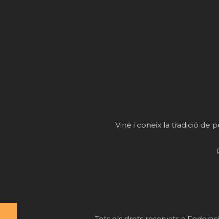
Vine i coneix la tradició de p
Tots els drets reservats a Feder