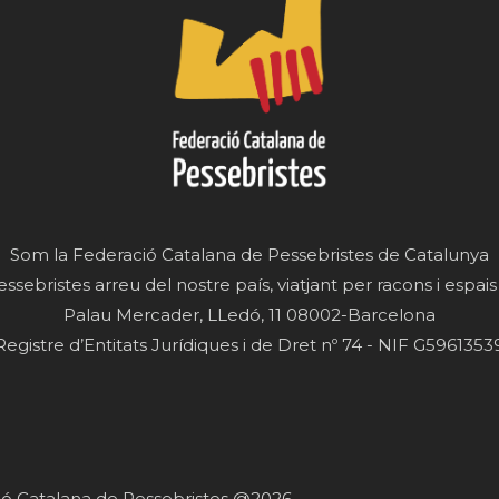
Som la Federació Catalana de Pessebristes de Catalunya
essebristes arreu del nostre país, viatjant per racons i espais
Palau Mercader, LLedó, 11 08002-Barcelona
Registre d’Entitats Jurídiques i de Dret nº 74 - NIF G5961353
ació Catalana de Pessebristes @2026