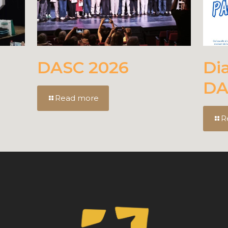
DASC 2026
Di
DA
Read more
R