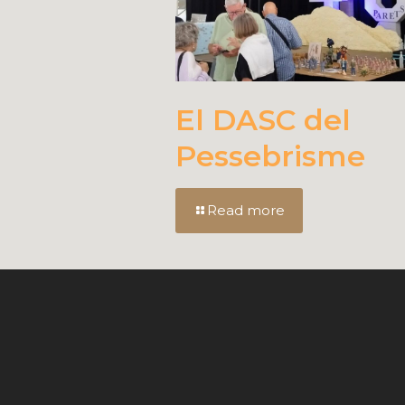
El DASC del
Pessebrisme
Read more