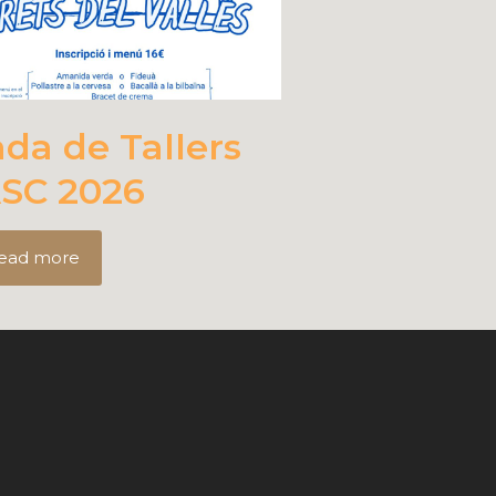
ada de Tallers
SC 2026
ead more