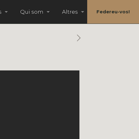
s
Qui som
Altres
Federeu-vos!