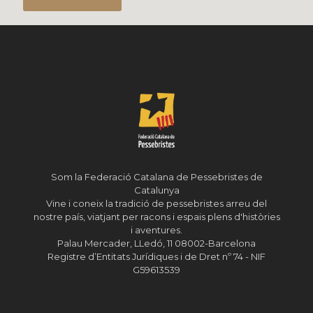
Som la Federació Catalana de Pessebristes de
Catalunya
Vine i coneix la tradició de pessebristes arreu del
nostre país, viatjant per racons i espais plens d'històries
i aventures.
Palau Mercader, LLedó, 11 08002-Barcelona
Registre d’Entitats Jurídiques i de Dret nº 74 - NIF
G59613539