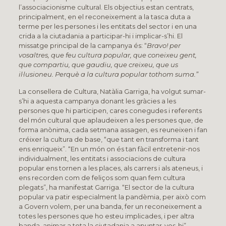
l’associacionisme cultural. Els objectius estan centrats,
principalment, en el reconeixement a la tasca duta a
terme per les persones i les entitats del sector i en una
crida a la ciutadania a participar-hi i implicar-s’hi. El
missatge principal de la campanya és: “
Bravo! per
vosaltres, que feu cultura popular, que coneixeu gent,
que compartiu, que gaudiu, que creixeu, que us
il·lusioneu. Perquè a la cultura popular tothom suma.”
La consellera de Cultura, Natàlia Garriga, ha volgut sumar-
s’hi a aquesta campanya donant les gràcies a les
persones que hi participen, cares conegudes i referents
del món cultural que aplaudeixen a les persones que, de
forma anònima, cada setmana assagen, es reuneixen i fan
créixer la cultura de base, “que tant en transforma i tant
ens enriqueix”. “En un món on és tan fàcil entretenir-nos
individualment, les entitats i associacions de cultura
popular ens tornen a les places, als carrers i als ateneus, i
ens recorden com de feliços som quan fem cultura
plegats”, ha manifestat Garriga. “El sector de la cultura
popular va patir especialment la pandèmia, per això com
a Govern volem, per una banda, fer un reconeixement a
totes les persones que ho esteu implicades, i per altra
banda, animar a tota la ciutadania a apuntar-vos-hi”.