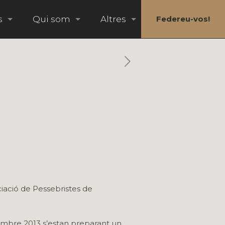
s
Qui som
Altres
Federeu-vos!
ació de Pessebristes de
embre 2013 s’estan preparant un