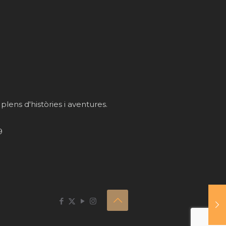
 plens d'històries i aventures.
9