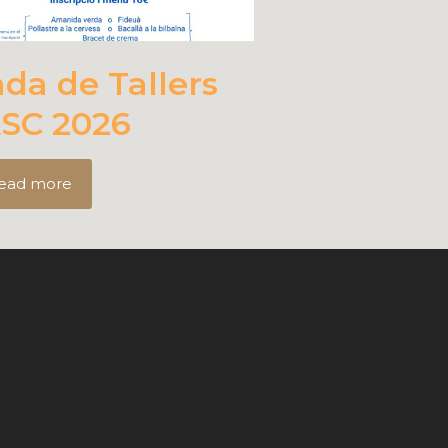
ada de Tallers
SC 2026
ead more