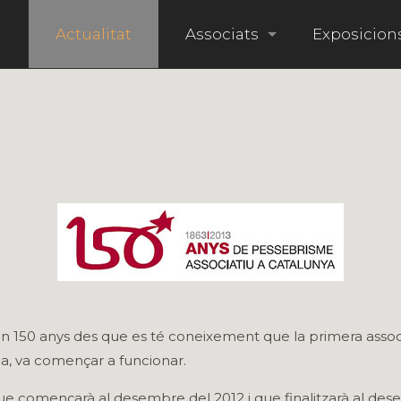
i
Actualitat
Associats
Exposicion
150 anys des que es té coneixement que la primera associ
a, va començar a funcionar.
ue començarà al desembre del 2012 i que finalitzarà al des