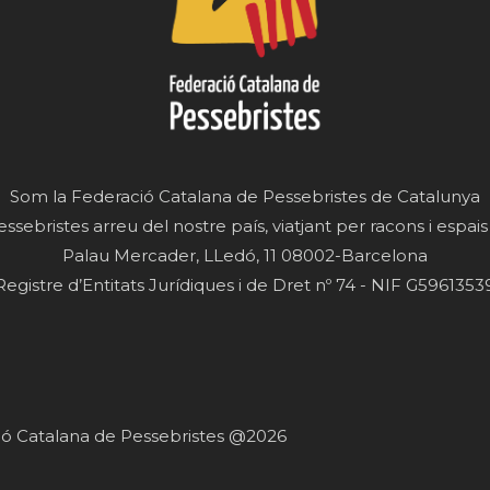
Som la Federació Catalana de Pessebristes de Catalunya
essebristes arreu del nostre país, viatjant per racons i espais
Palau Mercader, LLedó, 11 08002-Barcelona
Registre d’Entitats Jurídiques i de Dret nº 74 - NIF G5961353
ació Catalana de Pessebristes @2026