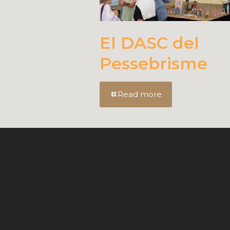
El DASC del
Pessebrisme
Read more