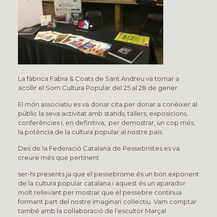
La fàbrica Fabra & Coats de Sant Andreu va tornar a
acollir el Som Cultura Popular del 25 al 28 de gener.
El món associatiu es va donar cita per donar a conèixer al
públic la seva activitat amb stands, tallers, exposicions,
conferències i, en definitiva, per demostrar, un cop més,
la potència de la cultura popular al nostre país.
Des de la Federació Catalana de Pessebristes es va
creure més que pertinent
ser-hi presents ja que el pessebrisme és un bon exponent
de la cultura popular catalana i aquest és un aparador
molt rellevant per mostrar que el pessebre continua
formant part del nostre imaginari col·lectiu. Vam comptar
també amb la col·laboració de l’escultor Marçal