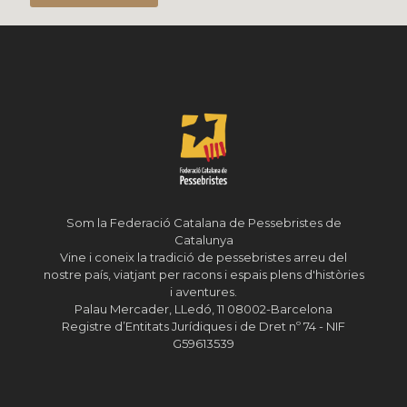
Som la Federació Catalana de Pessebristes de
Catalunya
Vine i coneix la tradició de pessebristes arreu del
nostre país, viatjant per racons i espais plens d'històries
i aventures.
Palau Mercader, LLedó, 11 08002-Barcelona
Registre d’Entitats Jurídiques i de Dret nº 74 - NIF
G59613539