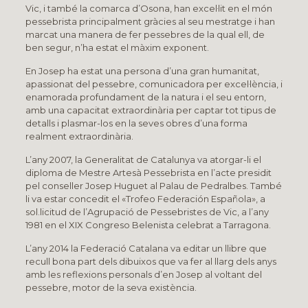
Vic, i també la comarca d’Osona, han excel·lit en el món
pessebrista principalment gràcies al seu mestratge i han
marcat una manera de fer pessebres de la qual ell, de
ben segur, n’ha estat el màxim exponent.
En Josep ha estat una persona d’una gran humanitat,
apassionat del pessebre, comunicadora per excel·lència, i
enamorada profundament de la natura i el seu entorn,
amb una capacitat extraordinària per captar tot tipus de
detalls i plasmar-los en la seves obres d’una forma
realment extraordinària.
L’any 2007, la Generalitat de Catalunya va atorgar-li el
diploma de Mestre Artesà Pessebrista en l’acte presidit
pel conseller Josep Huguet al Palau de Pedralbes. També
li va estar concedit el «Trofeo Federación Española», a
sol.licitud de l’Agrupació de Pessebristes de Vic, a l’any
1981 en el XIX Congreso Belenista celebrat a Tarragona.
L’any 2014 la Federació Catalana va editar un llibre que
recull bona part dels dibuixos que va fer al llarg dels anys
amb les reflexions personals d’en Josep al voltant del
pessebre, motor de la seva existència.