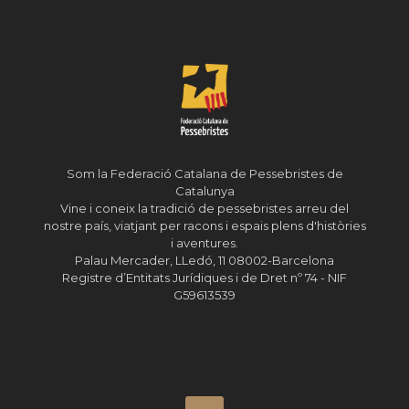
Som la Federació Catalana de Pessebristes de
Catalunya
Vine i coneix la tradició de pessebristes arreu del
nostre país, viatjant per racons i espais plens d'històries
i aventures.
Palau Mercader, LLedó, 11 08002-Barcelona
Registre d’Entitats Jurídiques i de Dret nº 74 - NIF
G59613539