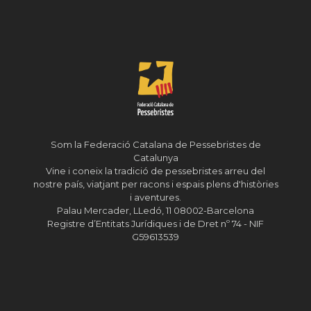
Som la Federació Catalana de Pessebristes de
Catalunya
Vine i coneix la tradició de pessebristes arreu del
nostre país, viatjant per racons i espais plens d'històries
i aventures.
Palau Mercader, LLedó, 11 08002-Barcelona
Registre d’Entitats Jurídiques i de Dret nº 74 - NIF
G59613539