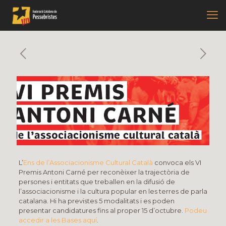
L’
Ens de l’Associacionisme Cultural Català
convoca els VI
Premis Antoni Carné per reconèixer la trajectòria de
persones i entitats que treballen en la difusió de
l’associacionisme i la cultura popular en les terres de parla
catalana. Hi ha previstes 5 modalitats i es poden
presentar candidatures fins al proper 15 d’octubre.
Podeu
accedir a les Bases aquí
.