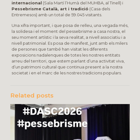
internacional
(Sala Martí l’Humà del MUHBA, al Tinell) i
Pessebrisme Català, art i tradició
(Casa dels
Entremesos) amb un total de 59.045 visitants.
Una xifra important, i que posa de relleu, una vegada més,
la solidesa i el moment del pessebrisme a casa nostra, el
seu moment artístic i la seva realitat, a nivell associatiu i a
nivell patrimonial. Es posa de manifest, junt amb els milers
de persones que també han visitat les diferents
exposicions nadalenques de totes les nostres entitats
arreu del territori, que estem parlant d’una activitat viva,
d’un patrimoni cultural que continua present a la nostra
societat i en el marc de les nostres tradicions populars.
Related posts