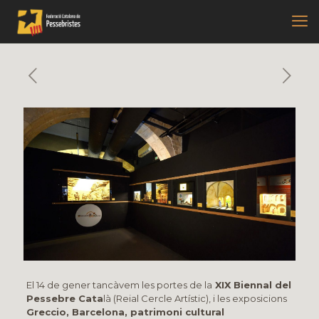
El 14 de gener tancàvem les portes de la
XIX Biennal del
Pessebre Cata
là (Reial Cercle Artístic), i les exposicions
Greccio, Barcelona, patrimoni cultural