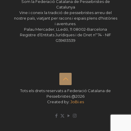
Som la Federació Catalana de Pessebristes de
Catalunya
Vine i coneix la tradició de pessebristes arreu del
nostre país, viatjant per racons i espais plens d'històries
i aventures.
Palau Mercader, LLedó, 11 08002-Barcelona
Registre d’Entitats Jurídiques i de Dret nº 74 - NIF
G59613539
Tots els drets reservats a Federació Catalana de
Pessebristes @2026
Created by:
JoBi.es