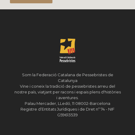
Som la Federació Catalana de Pessebristes de
Catalunya
Vine i coneix la tradició de pessebristes arreu del
nostre país, viatjant per racons i espais plens d'històries
i aventures.
Palau Mercader, LLedó, 11 08002-Barcelona
Registre d’Entitats Jurídiques i de Dret nº 74 - NIF
G59613539