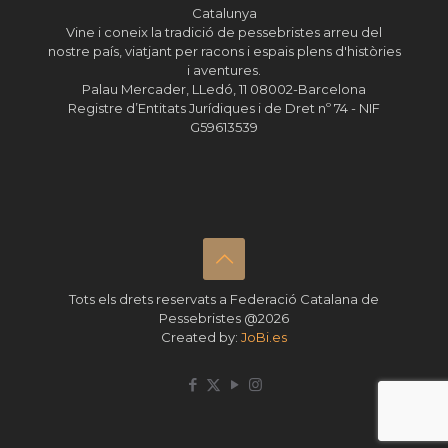
Catalunya
Vine i coneix la tradició de pessebristes arreu del
nostre país, viatjant per racons i espais plens d'històries
i aventures.
Palau Mercader, LLedó, 11 08002-Barcelona
Registre d’Entitats Jurídiques i de Dret nº 74 - NIF
G59613539
Tots els drets reservats a Federació Catalana de
Pessebristes @2026
Created by:
JoBi.es