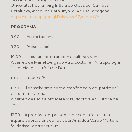
Universitat Rovira i Virgili. Sala de Graus del Campus
Catalunya, Avinguda Catalunya 35. 43002 Tarragona
https://maps.app.goo.gl/RaNwoza97ydfmVxYA
PROGRAMA
9:00 Acreditacions
9:30 Presentació
10:00 La cultura popular com a cultura vivent
A càrrec de Manel Delgado Ruiz, doctor en Antropologia
i llicenciat en Història de l’Art
11:00 Pausa-cafè
11:30 El pessebrisme com a manifestació del patrimoni
cultural immaterial
A càrrec de Letizia Arbeteta Mira, doctora en Història de
l’Art
12:30 A propòsit del pessebrisme com a fet cultural
Espai d’aportacions conduit per Amadeu Carbó Martorell,
folklorista i gestor cultural