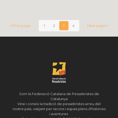
Prev page
1
2
3
4
Next page
Som la Federació Catalana de Pessebristes de
Catalunya
Vine i coneix la tradició de pessebristes arreu del
nostre país, viatjant per racons i espais plens d'històries
i aventures.