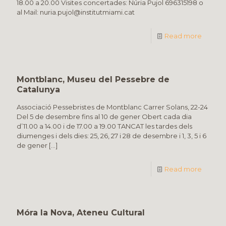
18.00 a 20.00 Visites concertades: Núria Pujol 696315198 o
al Mail: nuria.pujol@institutmiami.cat
Read more
Montblanc, Museu del Pessebre de
Catalunya
Associació Pessebristes de Montblanc Carrer Solans, 22-24
Del 5 de desembre fins al 10 de gener Obert cada dia
d’11.00 a 14.00 i de 17.00 a 19.00 TANCAT les tardes dels
diumenges i dels dies: 25, 26, 27 i 28 de desembre i 1, 3, 5 i 6
de gener
[…]
Read more
Móra la Nova, Ateneu Cultural