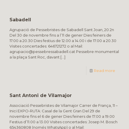
Sabadell
Agrupació de Pessebristes de Sabadell Sant Joan, 20 2n
Del 30 de novembre fins a l’11 de gener Dies feiners de
17.00 a 20.30 Dies festius de 12.00 a 14.00 i de 17.00 a 20.30
Visites concertades: 646721272 o al Mail:
agrupacio@pessebressabadell.cat Pessebre monumental
a la plaça Sant Roc, davant
[…]
Read more
Sant Antoni de Vilamajor
Associació Pessebristes de Vilamajor Carrer de França, 11 –
Inici EXPO-RUTA: Casal de la Gent Gran Del 29 de
novembre fins el 6 de gener Dies feiners de 17.00 a 19.00
Festius d’11.00 a 13.00 Visites concertades: Josep M. Bosch
654360808 (només WhatsApp) o al Mail: