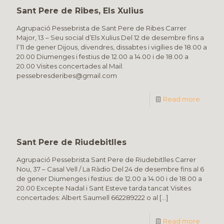
Sant Pere de Ribes, Els Xulius
Agrupació Pessebrista de Sant Pere de Ribes Carrer
Major, 13 – Seu social d’Els Xulius Del 12 de desembre fins a
l’11 de gener Dijous, divendres, dissabtes i vigílies de 18.00 a
20.00 Diumenges i festius de 12.00 a 14.00 i de 18.00 a
20.00 Visites concertades al Mail:
pessebresderibes@gmail.com
Read more
Sant Pere de Riudebitlles
Agrupació Pessebrista Sant Pere de Riudebitlles Carrer
Nou, 37 – Casal Vell / La Ràdio Del 24 de desembre fins al 6
de gener Diumenges i festius: de 12.00 a 14.00 i de 18.00 a
20.00 Excepte Nadal i Sant Esteve tarda tancat Visites
concertades: Albert Saumell 662289222 o al
[…]
Read more