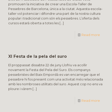
promouen la iniciativa de crear una Escola-Taller de
Pessebres de Barcelona, única a la ciutat. Aquesta escola-
taller vol potenciar i difondre una part de la nostra cultura
popular i tradicional com són els pessebres. L’oferta dels
cursos estarà oberta a totes les
[…]
Read more
XI Festa de la pela del suro
El proppassat dissabte 22 de juny Llofriu va acollir
novament la Festa del Pela del Suro. Els companys
pessebristes del Baix Empordà es van encarregar que el
pessebre hi fos present com una activitat més relacionada
amb les nombroses utilitats del suro. Aquest cop no ens va
ploure i vàrem
[…]
Read more