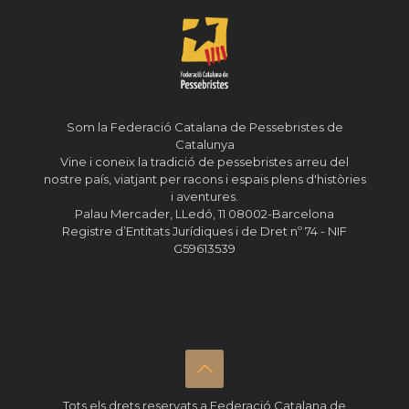
Som la Federació Catalana de Pessebristes de
Catalunya
Vine i coneix la tradició de pessebristes arreu del
nostre país, viatjant per racons i espais plens d'històries
i aventures.
Palau Mercader, LLedó, 11 08002-Barcelona
Registre d’Entitats Jurídiques i de Dret nº 74 - NIF
G59613539
Tots els drets reservats a Federació Catalana de