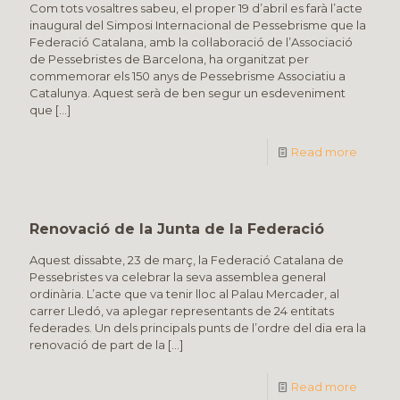
Com tots vosaltres sabeu, el proper 19 d’abril es farà l’acte
inaugural del Simposi Internacional de Pessebrisme que la
Federació Catalana, amb la col·laboració de l’Associació
de Pessebristes de Barcelona, ha organitzat per
commemorar els 150 anys de Pessebrisme Associatiu a
Catalunya. Aquest serà de ben segur un esdeveniment
que
[…]
Read more
Renovació de la Junta de la Federació
Aquest dissabte, 23 de març, la Federació Catalana de
Pessebristes va celebrar la seva assemblea general
ordinària. L’acte que va tenir lloc al Palau Mercader, al
carrer Lledó, va aplegar representants de 24 entitats
federades. Un dels principals punts de l’ordre del dia era la
renovació de part de la
[…]
Read more