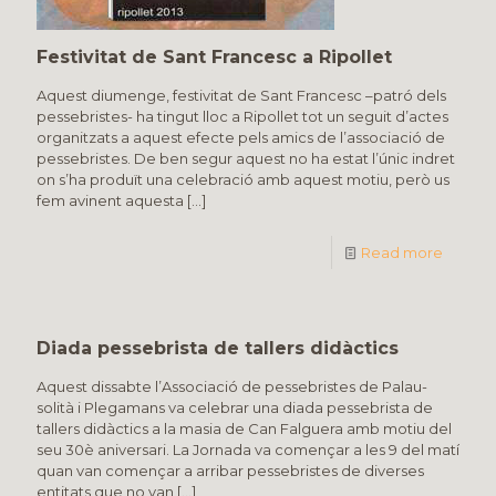
Festivitat de Sant Francesc a Ripollet
Aquest diumenge, festivitat de Sant Francesc –patró dels
pessebristes- ha tingut lloc a Ripollet tot un seguit d’actes
organitzats a aquest efecte pels amics de l’associació de
pessebristes. De ben segur aquest no ha estat l’únic indret
on s’ha produït una celebració amb aquest motiu, però us
fem avinent aquesta
[…]
Read more
Diada pessebrista de tallers didàctics
Aquest dissabte l’Associació de pessebristes de Palau-
solità i Plegamans va celebrar una diada pessebrista de
tallers didàctics a la masia de Can Falguera amb motiu del
seu 30è aniversari. La Jornada va començar a les 9 del matí
quan van començar a arribar pessebristes de diverses
entitats que no van
[…]