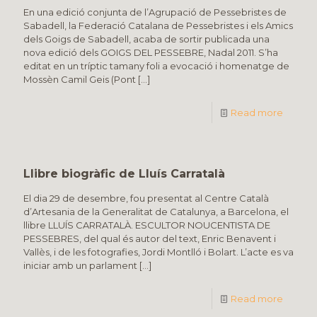
En una edició conjunta de l’Agrupació de Pessebristes de
Sabadell, la Federació Catalana de Pessebristes i els Amics
dels Goigs de Sabadell, acaba de sortir publicada una
nova edició dels GOIGS DEL PESSEBRE, Nadal 2011. S’ha
editat en un tríptic tamany foli a evocació i homenatge de
Mossèn Camil Geis (Pont
[…]
Read more
Llibre biogràfic de Lluís Carratalà
El dia 29 de desembre, fou presentat al Centre Català
d’Artesania de la Generalitat de Catalunya, a Barcelona, el
llibre LLUÍS CARRATALÀ. ESCULTOR NOUCENTISTA DE
PESSEBRES, del qual és autor del text, Enric Benavent i
Vallès, i de les fotografies, Jordi Montlló i Bolart. L’acte es va
iniciar amb un parlament
[…]
Read more