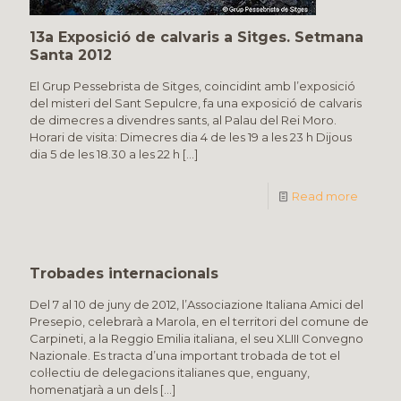
13a Exposició de calvaris a Sitges. Setmana
Santa 2012
El Grup Pessebrista de Sitges, coincidint amb l’exposició
del misteri del Sant Sepulcre, fa una exposició de calvaris
de dimecres a divendres sants, al Palau del Rei Moro.
Horari de visita: Dimecres dia 4 de les 19 a les 23 h Dijous
dia 5 de les 18.30 a les 22 h
[…]
Read more
Trobades internacionals
Del 7 al 10 de juny de 2012, l’Associazione Italiana Amici del
Presepio, celebrarà a Marola, en el territori del comune de
Carpineti, a la Reggio Emilia italiana, el seu XLIII Convegno
Nazionale. Es tracta d’una important trobada de tot el
col·lectiu de delegacions italianes que, enguany,
homenatjarà a un dels
[…]