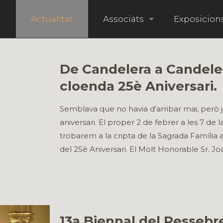
i
Actualitat
Associats
Exposicion
De Candelera a Candele
cloenda 25è Aniversari.
Semblava que no havia d’arribar mai, però j
aniversari. El proper 2 de febrer a les 7 de l
trobarem a la cripta de la Sagrada Família 
del 25è Aniversari. El Molt Honorable Sr. Jo
13a Biennal del Pessebr