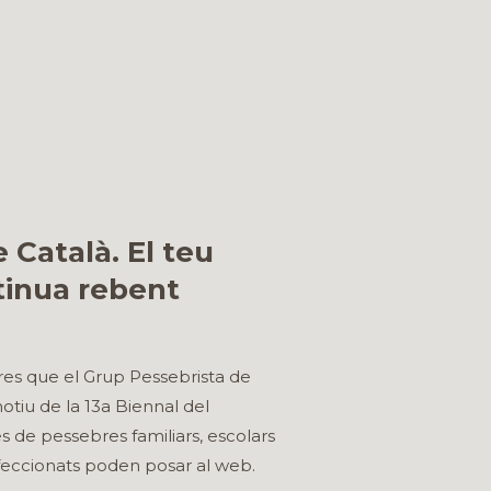
 Català. El teu
tinua rebent
bres que el Grup Pessebrista de
otiu de la 13a Biennal del
 de pessebres familiars, escolars
afeccionats poden posar al web.