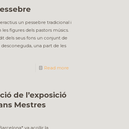
 pessebre
eractius un pessebre tradicional i
les figures dels pastors músics.
it dels seus fons un conjunt de
a desconeguda, una part de les
Read more
ció de l’exposició
rans Mestres
arcelona* va acollir la