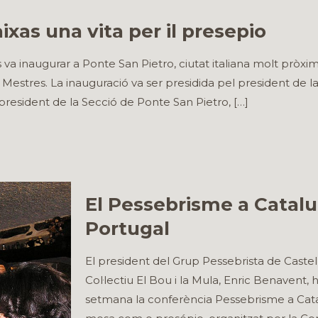
ixas una vita per il presepio
 va inaugurar a Ponte San Pietro, ciutat italiana molt prò
estres. La inauguració va ser presidida pel president de la
l president de la Secció de Ponte San Pietro,
[…]
El Pessebrisme a Catalu
Portugal
El president del Grup Pessebrista de Castel
Col·lectiu El Bou i la Mula, Enric Benavent
setmana la conferència Pessebrisme a Cata