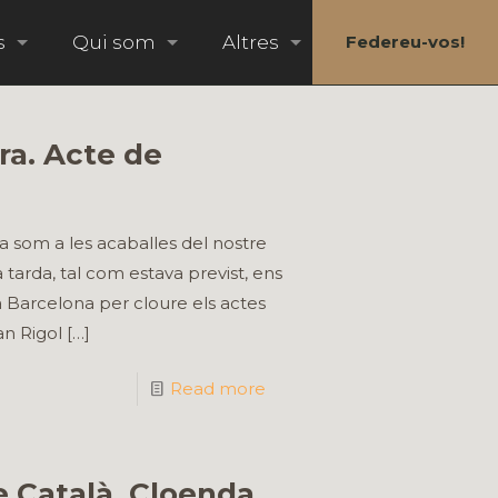
s
Qui som
Altres
Federeu-vos!
ra. Acte de
a som a les acaballes del nostre
a tarda, tal com estava previst, ens
a Barcelona per cloure els actes
an Rigol
[…]
Read more
e Català. Cloenda